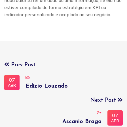
nada adianta ter um dado ou uma informação, se ela não
estiver compilada de forma estratégia em KPI ou
indicador personalizado e acoplado ao seu negócio.
Prev Post
07
ABR
Edízio Louzado
Next Post
07
ABR
Ascanio Braga